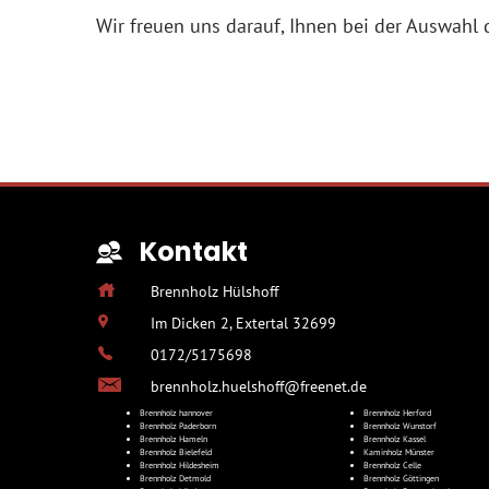
Wir freuen uns darauf, Ihnen bei der Auswahl 
Kontakt
Brennholz Hülshoff
Im Dicken 2, Extertal 32699
0172/5175698
brennholz.huelshoff@freenet.de
Brennholz hannover
Brennholz Herford
Brennholz Paderborn
Brennholz Wunstorf
Brennholz Hameln
Brennholz Kassel
Brennholz Bielefeld
Kaminholz Münster
Brennholz Hildesheim
Brennholz Celle
Brennholz Detmold
Brennholz Göttingen