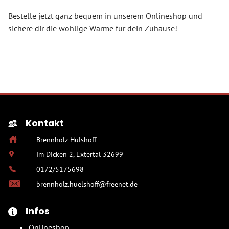
Bestelle jetzt ganz bequem in unserem Onlineshop und
sichere dir die wohlige Wärme für dein Zuhause!
Kontakt
Brennholz Hülshoff
Im Dicken 2, Extertal 32699
0172/5175698
brennholz.huelshoff@freenet.de
Infos
Onlineshop